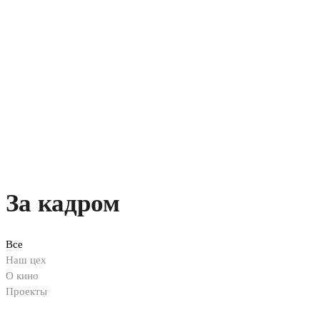
За кадром
Все
Наш цех
О кино
Проекты