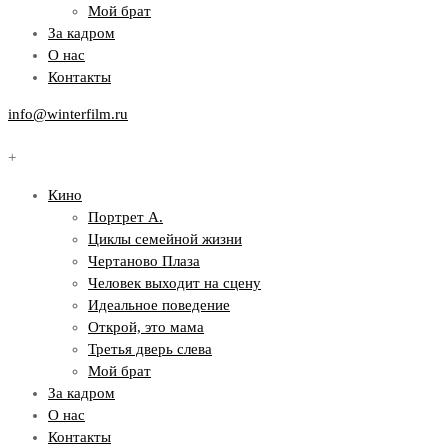
Мой брат
За кадром
О нас
Контакты
info@winterfilm.ru
+
Кино
Портрет А.
Циклы семейной жизни
Чертаново Плаза
Человек выходит на сцену
Идеальное поведение
Открой, это мама
Третья дверь слева
Мой брат
За кадром
О нас
Контакты