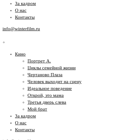
За кадром
О нас
Контакты
info@winterfilm.ru
+
Кино
Портрет А.
Циклы семейной жизни
Чертаново Плаза
Человек выходит на сцену
Идеальное поведение
Открой, это мама
Третья дверь слева
Мой брат
За кадром
О нас
Контакты