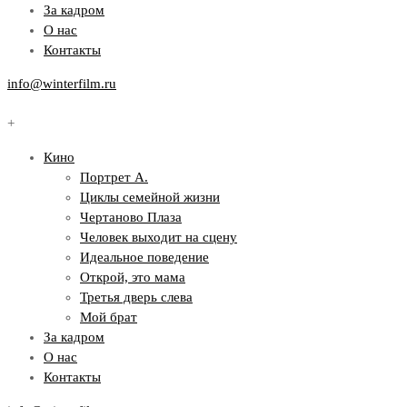
За кадром
О нас
Контакты
info@winterfilm.ru
+
Кино
Портрет А.
Циклы семейной жизни
Чертаново Плаза
Человек выходит на сцену
Идеальное поведение
Открой, это мама
Третья дверь слева
Мой брат
За кадром
О нас
Контакты