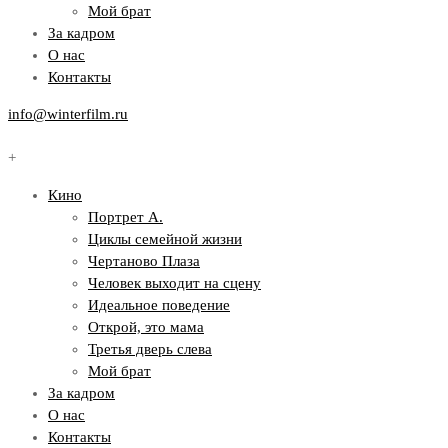
Мой брат
За кадром
О нас
Контакты
info@winterfilm.ru
+
Кино
Портрет А.
Циклы семейной жизни
Чертаново Плаза
Человек выходит на сцену
Идеальное поведение
Открой, это мама
Третья дверь слева
Мой брат
За кадром
О нас
Контакты