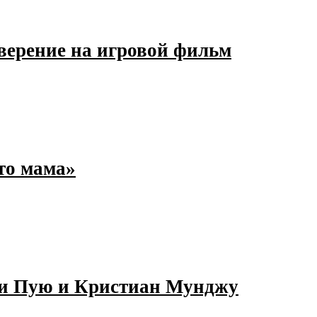
верение на игровой фильм
то мама»
ти Пую и Кристиан Мунджу