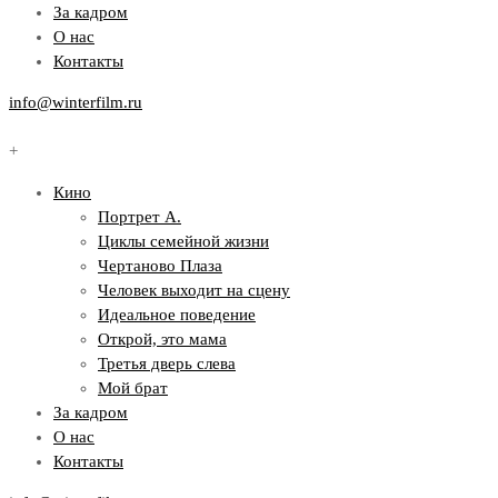
За кадром
О нас
Контакты
info@winterfilm.ru
+
Кино
Портрет А.
Циклы семейной жизни
Чертаново Плаза
Человек выходит на сцену
Идеальное поведение
Открой, это мама
Третья дверь слева
Мой брат
За кадром
О нас
Контакты