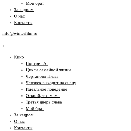
Мой брат
За кадром
О нас
Контакты
info@winterfilm.ru
+
Кино
Портрет А.
Циклы семейной жизни
Чертаново Плаза
Человек выходит на сцену
Идеальное поведение
Открой, это мама
Третья дверь слева
Мой брат
За кадром
О нас
Контакты