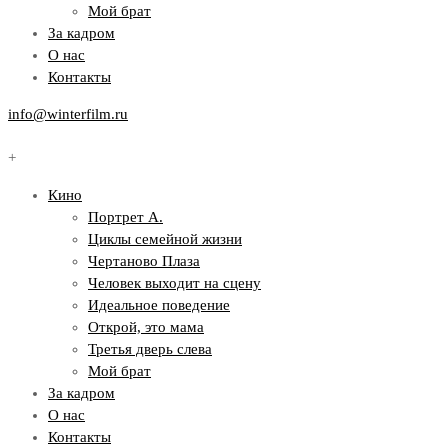
Мой брат
За кадром
О нас
Контакты
info@winterfilm.ru
+
Кино
Портрет А.
Циклы семейной жизни
Чертаново Плаза
Человек выходит на сцену
Идеальное поведение
Открой, это мама
Третья дверь слева
Мой брат
За кадром
О нас
Контакты