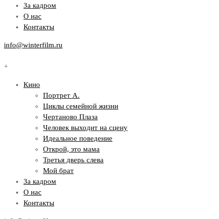
За кадром
О нас
Контакты
info@winterfilm.ru
+
Кино
Портрет А.
Циклы семейной жизни
Чертаново Плаза
Человек выходит на сцену
Идеальное поведение
Открой, это мама
Третья дверь слева
Мой брат
За кадром
О нас
Контакты